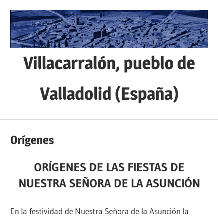
Saltar
al
contenido
Villacarralón, pueblo de
Valladolid (España)
Sitio
web
Orígenes
de
la
ORÍGENES DE LAS FIESTAS DE
localidad
NUESTRA SEÑORA DE LA ASUNCIÓN
de
Villacarralón,
En la festividad de Nuestra Señora de la Asunción la
situada