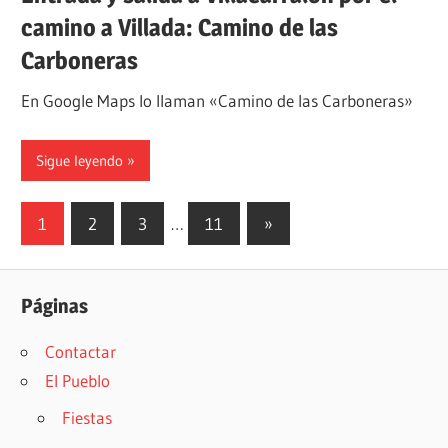
camino a Villada: Camino de las
Carboneras
En Google Maps lo llaman «Camino de las Carboneras»
Sigue leyendo
Paginación
Siguientes
1
2
3
…
11
»
entradas
de
entradas
Páginas
Contactar
El Pueblo
Fiestas