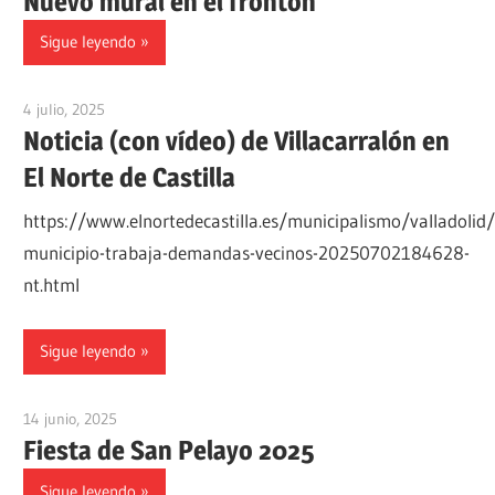
Nuevo mural en el frontón
Sigue leyendo
4 julio, 2025
admin
Noticia (con vídeo) de Villacarralón en
El Norte de Castilla
https://www.elnortedecastilla.es/municipalismo/valladolid/v
municipio-trabaja-demandas-vecinos-20250702184628-
nt.html
Sigue leyendo
14 junio, 2025
admin
Fiesta de San Pelayo 2025
Sigue leyendo