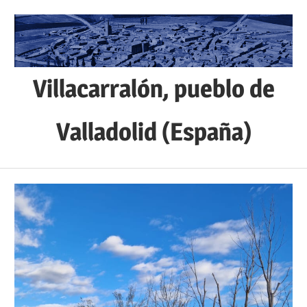
Saltar
al
contenido
Villacarralón, pueblo de
Valladolid (España)
Sitio
web
de
la
localidad
de
Villacarralón,
situada