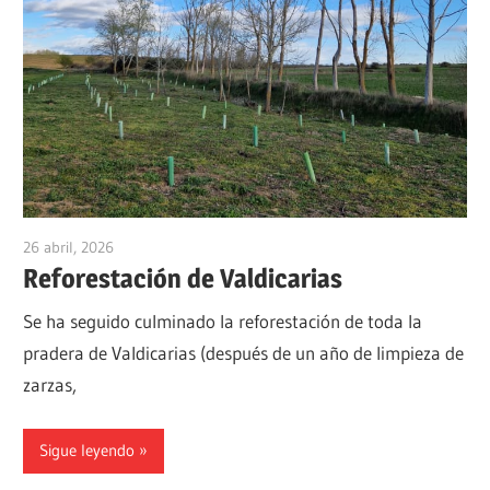
en
Tierra
de
Campos
(Valladolid
–
España)
26 abril, 2026
admin
Reforestación de Valdicarias
Se ha seguido culminado la reforestación de toda la
pradera de Valdicarias (después de un año de limpieza de
zarzas,
Sigue leyendo