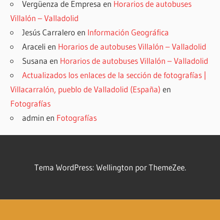
Vergüenza de Empresa
en
Horarios de autobuses
Villalón – Valladolid
Jesús Carralero
en
Información Geográfica
Araceli
en
Horarios de autobuses Villalón – Valladolid
Susana
en
Horarios de autobuses Villalón – Valladolid
Actualizados los enlaces de la sección de fotografías |
Villacarralón, pueblo de Valladolid (España)
en
Fotografías
admin
en
Fotografías
Tema WordPress: Wellington por ThemeZee.