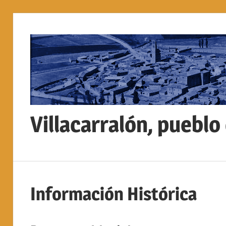
Saltar
al
contenido
Villacarralón, pueblo
Sitio
web
de
Información Histórica
la
localidad
de