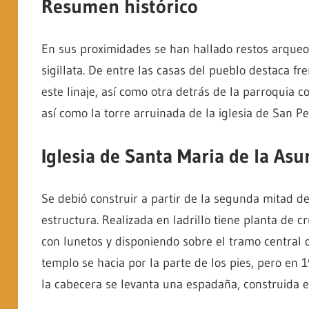
Resumen histórico
Villacarralón,
situada
En sus proximidades se han hallado restos arqueo
en
sigillata. De entre las casas del pueblo destaca fr
Tierra
este linaje, así como otra detrás de la parroquia 
de
así como la torre arruinada de la iglesia de San Pe
Campos
(Valladolid
Iglesia de Santa Maria de la Asu
–
España)
Se debió construir a partir de la segunda mitad de
estructura. Realizada en ladrillo tiene planta de 
con lunetos y disponiendo sobre el tramo central 
templo se hacia por la parte de los pies, pero en 
la cabecera se levanta una espadaña, construida e