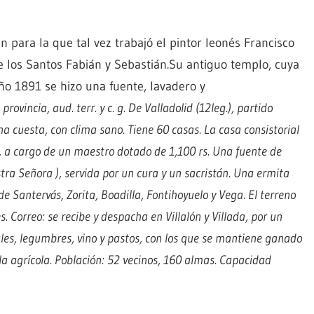
para la que tal vez trabajó el pintor leonés Francisco
 los Santos Fabián y Sebastián.Su antiguo templo, cuya
año 1891 se hizo una fuente, lavadero y
rovincia, aud. terr. y c. g. De Valladolid (12leg.), partido
una cuesta, con clima sano. Tiene 60 casas. La casa consistorial
a, a cargo de un maestro dotado de 1,100 rs. Una fuente de
ra Señora ), servida por un cura y un sacristán. Una ermita
 Santervás, Zorita, Boadilla, Fontihoyuelo y Vega. El terreno
s. Correo: se recibe y despacha en Villalón y Villada, por un
ales, legumbres, vino y pastos, con los que se mantiene ganado
 la agrícola. Población: 52 vecinos, 160 almas. Capacidad