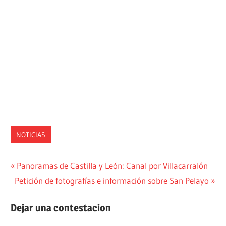
en
Tierra
de
Campos
(Valladolid
–
España)
NOTICIAS
Navegación
Entrada
Panoramas de Castilla y León: Canal por Villacarralón
Siguiente
anterior:
Petición de fotografías e información sobre San Pelayo
de
entrada:
entradas
Dejar una contestacion