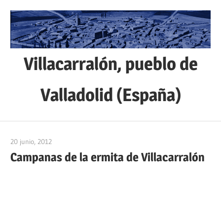
Saltar
al
contenido
Villacarralón, pueblo de
Valladolid (España)
Sitio
web
20 junio, 2012
admin
de
Campanas de la ermita de Villacarralón
la
localidad
de
Villacarralón,
situada