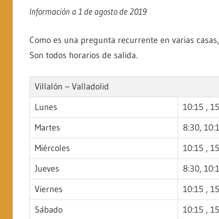
Villacarralón,
Información a 1 de agosto de 2019
situada
en
Como es una pregunta recurrente en varias casas, 
Tierra
Son todos horarios de salida.
de
Campos
Villalón – Valladolid
(Valladolid
Lunes
10:15 , 1
–
España)
Martes
8:30, 10:
Miércoles
10:15 , 1
Jueves
8:30, 10:
Viernes
10:15 , 1
Sábado
10:15 , 1