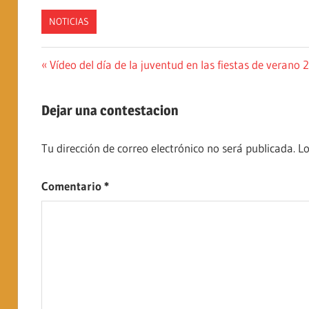
NOTICIAS
Navegación
Entrada
Vídeo del día de la juventud en las fiestas de verano 
anterior:
de
Dejar una contestacion
entradas
Tu dirección de correo electrónico no será publicada.
Lo
Comentario
*