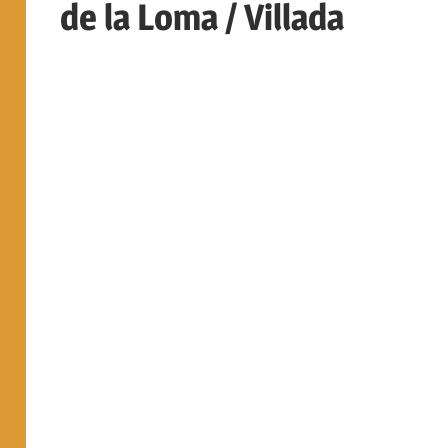
de la Loma / Villada
Villacarralón,
situada
en
Tierra
de
Campos
(Valladolid
–
España)