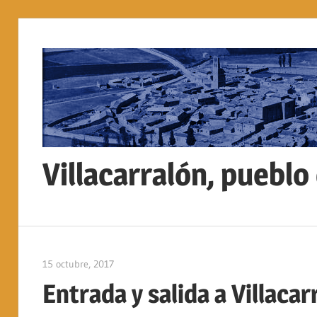
Saltar
al
contenido
Villacarralón, pueblo
Sitio
web
de
15 octubre, 2017
admin
la
Entrada y salida a Villacar
localidad
de