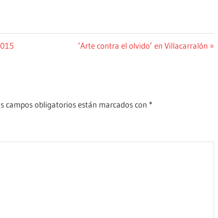
Siguiente
2015
‘Arte contra el olvido’ en Villacarralón
entrada:
s campos obligatorios están marcados con
*