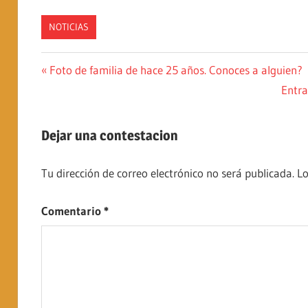
NOTICIAS
Navegación
Entrada
Foto de familia de hace 25 años. Conoces a alguien?
anterior:
Sigui
Entra
de
entra
entradas
Dejar una contestacion
Tu dirección de correo electrónico no será publicada.
Lo
Comentario
*