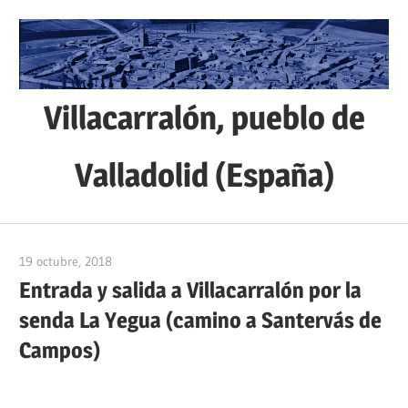
Saltar
al
contenido
Villacarralón, pueblo de
Valladolid (España)
Sitio
web
19 octubre, 2018
admin
de
Entrada y salida a Villacarralón por la
la
senda La Yegua (camino a Santervás de
localidad
de
Campos)
Villacarralón,
situada