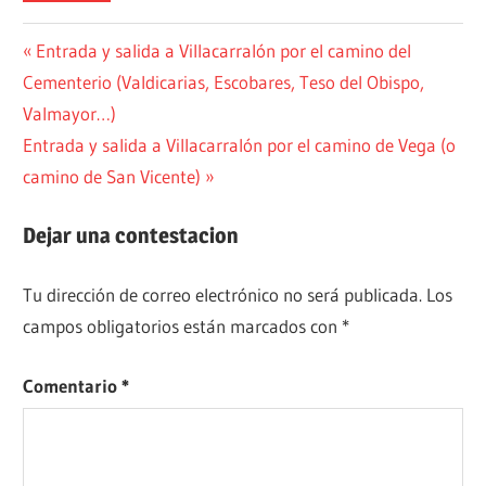
Navegación
Entrada
Entrada y salida a Villacarralón por el camino del
anterior:
Cementerio (Valdicarias, Escobares, Teso del Obispo,
de
Valmayor…)
entradas
Siguiente
Entrada y salida a Villacarralón por el camino de Vega (o
entrada:
camino de San Vicente)
Dejar una contestacion
Tu dirección de correo electrónico no será publicada.
Los
campos obligatorios están marcados con
*
Comentario
*