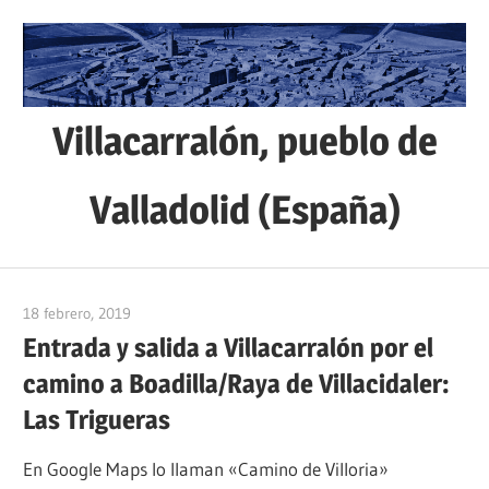
Saltar
al
contenido
Villacarralón, pueblo de
Valladolid (España)
Sitio
web
18 febrero, 2019
admin
de
Entrada y salida a Villacarralón por el
la
camino a Boadilla/Raya de Villacidaler:
localidad
de
Las Trigueras
Villacarralón,
En Google Maps lo llaman «Camino de Villoria»
situada